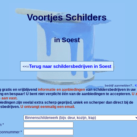
Voortjes Schilders
in Soest
Terug naar schildersbedrijven in Soest
<<=
bedrijf aanmelden?..
Kl
gratis en vrijblijvend
informatie en aanbiedingen
van schildersbedrijven in uw
g en bespaar! U bent niet verplicht één van de aanbiedingen te accepteren.
U z
 aan vast.
edingen zijn veelal extra scherp geprijsd, uniek en scherper dan direct bij de
rsbedrijven.
U ontvangt eenmalig een email.
 *
foonnummer *