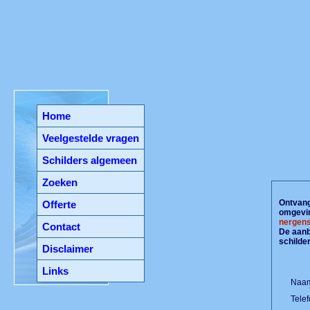
Home
Veelgestelde vragen
Schilders algemeen
Zoeken
Ontvang 
Offerte
omgevin
nergens
Contact
De aanbi
schilde
Disclaimer
Links
Naam
Tele