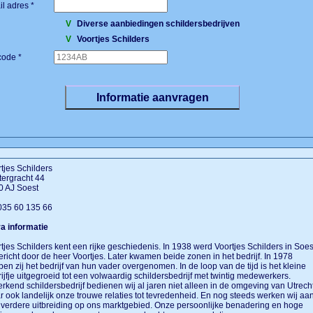
l adres *
V
Diverse aanbiedingen schildersbedrijven
V
Voortjes Schilders
code *
tjes Schilders
ergracht 44
0 AJ Soest
 035 60 135 66
a informatie
tjes Schilders kent een rijke geschiedenis. In 1938 werd Voortjes Schilders in Soes
richt door de heer Voortjes. Later kwamen beide zonen in het bedrijf. In 1978
en zij het bedrijf van hun vader overgenomen. In de loop van de tijd is het kleine
ijfje uitgegroeid tot een volwaardig schildersbedrijf met twintig medewerkers.
erkend schildersbedrijf bedienen wij al jaren niet alleen in de omgeving van Utrech
 ook landelijk onze trouwe relaties tot tevredenheid. En nog steeds werken wij aa
verdere uitbreiding op ons marktgebied. Onze persoonlijke benadering en hoge