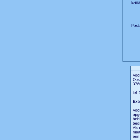
E-mai
Post
Voor
Oost
376
tel:
Extr
Voor
opge
hebb
bedr
Als 
maar
een 